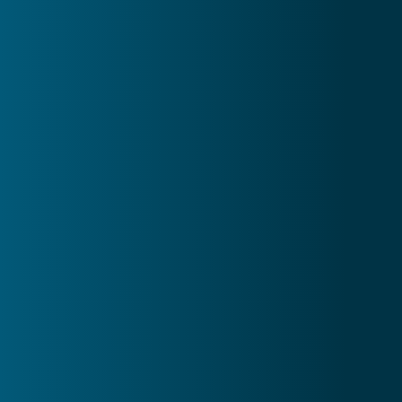
Programa Personalizado
feito de acordo com o seu nível de treinamento 
dentro da nossa metodologia. Os programas 
são fechados contendo exatamente o que você 
precisa treinar. Caso você tenha interesse em 
um acompanhamento mais próximo com 
feedbacks e possibilidades de alteração nos 
treinos, indicamos os nossos planos de 
treinamento individualizados.
Explicação por Exercício 
Seja em vídeo para os programas de 
musculação ou texto para os programas de 
corrida.