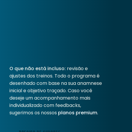
Progressão contínua
os programas foram desenhados para que você 
evolua por fases, respeitando o tempo de 
progresso.
Suporte por e-mail e whatsapp
Caso você tenha dúvidas em como executar o 
treinamento, é só mandar um e-mail pro nosso 
suporte e nós respondemos em até 1 dia útil.
O que não está incluso:
 revisão e 
ajustes dos treinos. Todo o programa é 
desenhado com base na sua anamnese 
inicial e objetivo traçado. Caso você 
deseje um acompanhamento mais 
individualizado com feedbacks, 
sugerimos os nossos
planos premium
.